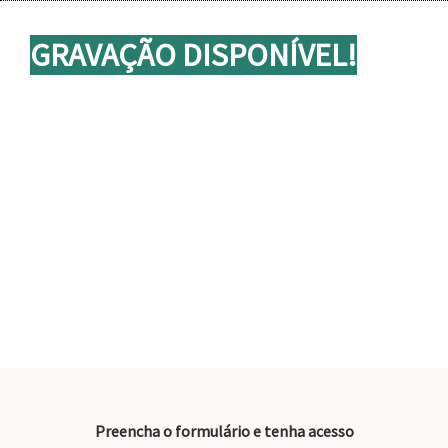
GRAVAÇÃO DISPONÍVEL!
Gestão produtiva e financeira: a rota
do sucesso para o confinamento
No confinamento, decisão sem dado custa
caro. Nesta gravação, você vai ver como
produtividade e financeiro caminham juntos
para gerar mais controle, previsibilidade e
resultado.
Preencha o formulário e tenha acesso